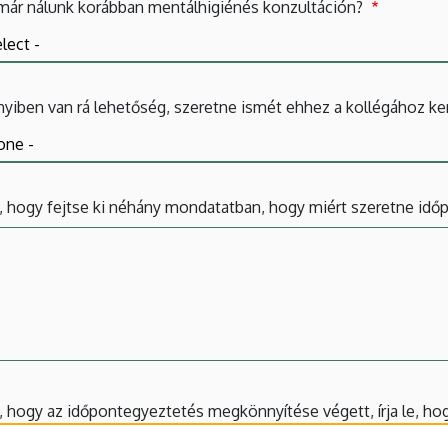
 már nálunk korábban mentálhigiénés konzultáción?
iben van rá lehetőség, szeretne ismét ehhez a kollégához ker
, hogy fejtse ki néhány mondatatban, hogy miért szeretne időp
, hogy az időpontegyeztetés megkönnyítése végett, írja le, h
ér rá személyesen megjelenni mentálhigiénés konzultáción.