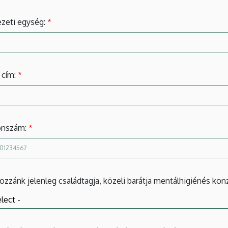
zeti egység:
 cím:
onszám:
hozzánk jelenleg családtagja, közeli barátja mentálhigiénés kon