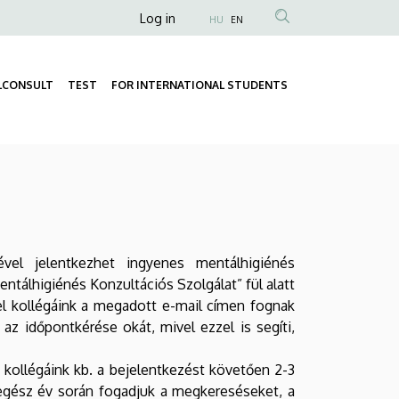
Anonim
Log in
HU
EN
Felhasználói
fiók
LCONSULT
TEST
FOR INTERNATIONAL STUDENTS
menüje
Fő
Másodlagos
navigáció
navigáció
vel jelentkezhet ingyenes mentálhigiénés
Mentálhigiénés Konzultációs Szolgálat” fül alatt
ivel kollégáink a megadott e-mail címen fognak
az időpontkérése okát, mivel ezzel is segíti,
, kollégáink kb. a bejelentkezést követően 2-3
 egész év során fogadjuk a megkereséseket, a