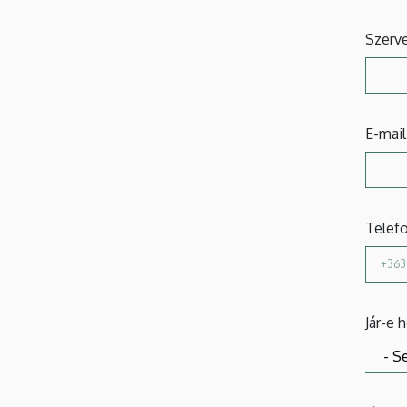
Szerve
E-mail
Telef
Jár-e 