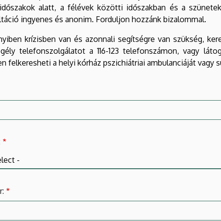
aidőszakok alatt, a félévek közötti időszakban és a szünete
táció ingyenes és anonim. Forduljon hozzánk bizalommal.
iben krízisben van és azonnali segítségre van szükség, kere
egély telefonszolgálatot a 116-123 telefonszámon, vagy lát
n felkeresheti a helyi kórház pszichiátriai ambulanciáját vagy 
:
r: