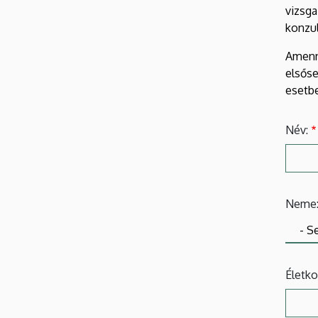
vizsg
konzul
Amenny
elsős
esetbe
Név:
Neme
Életko