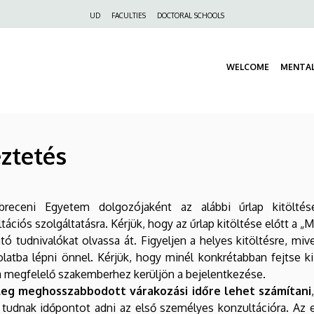
Felső
UD
FACULTIES
DOCTORAL SCHOOLS
navigáció
WELCOME
MENTA
ztetés
receni Egyetem dolgozójaként az alábbi űrlap kitöltésé
tációs szolgáltatásra. Kérjük, hogy az űrlap kitöltése előtt a „
ató tudnivalókat olvassa át. Figyeljen a helyes kitöltésre, m
latba lépni önnel. Kérjük, hogy minél konkrétabban fejtse ki 
 megfelelő szakemberhez kerüljön a bejelentkezése.
leg meghosszabbodott várakozási időre lehet számítani
 tudnak időpontot adni az első személyes konzultációra. Az