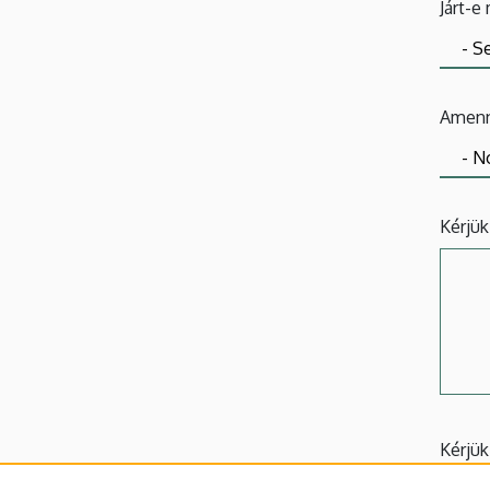
Járt-e
Amenny
Kérjük
Kérjük
mikor 