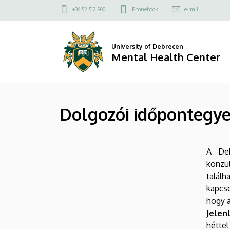
Dolgozói
Skip
Felső
+36 52 512 900
Phonebook
e-mail
to
kapcsolat
időpontegyeztetés
main
menü
content
|
University of Debrecen
Mental Health Center
Mental
Health
Dolgozói időpontegye
Center
A Deb
Oldalmenü
konzul
találh
kapcso
hogy a
Jelen
héttel