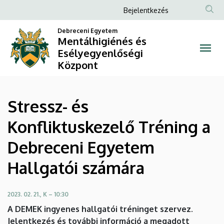
Stressz-
Ugrás
Anonim
Bejelentkezés
a
Felhasználói
és
tartalomra
Debreceni Egyetem
fiók
Mentálhigiénés és
Konfliktuskezelő
Esélyegyenlőségi
menüje
Központ
Tréning
a
Stressz- és
Debreceni
Konfliktuskezelő Tréning a
Egyetem
Debreceni Egyetem
Hallgatói
Hallgatói számára
számára
|
2023. 02. 21., K – 10:30
A DEMEK ingyenes hallgatói tréninget szervez.
Mentálhigiénés
Jelentkezés és további információ a megadott