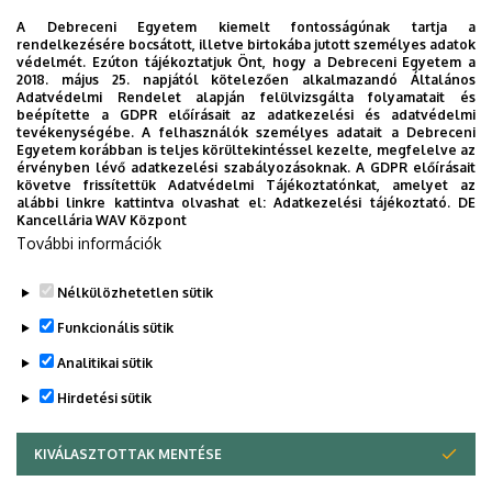
A Debreceni Egyetem kiemelt fontosságúnak tartja a
rendelkezésére bocsátott, illetve birtokába jutott személyes adatok
védelmét. Ezúton tájékoztatjuk Önt, hogy a Debreceni Egyetem a
2018. május 25. napjától kötelezően alkalmazandó Általános
Adatvédelmi Rendelet alapján felülvizsgálta folyamatait és
beépítette a GDPR előírásait az adatkezelési és adatvédelmi
tevékenységébe. A felhasználók személyes adatait a Debreceni
Egyetem korábban is teljes körültekintéssel kezelte, megfelelve az
érvényben lévő adatkezelési szabályozásoknak. A GDPR előírásait
követve frissítettük Adatvédelmi Tájékoztatónkat, amelyet az
alábbi linkre kattintva olvashat el:
Adatkezelési tájékoztató.
DE
Kancellária WAV Központ
További információk
Nélkülözhetetlen sütik
Legutóbbi frissítés:
2023. 08. 04. 08:18
Funkcionális sütik
Analitikai sütik
Hirdetési sütik
KIVÁLASZTOTTAK MENTÉSE
WITHDRAW CONSENT