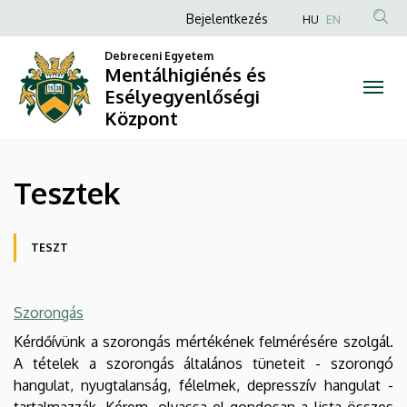
Tesztek
Ugrás
Anonim
Bejelentkezés
HU
EN
a
Felhasználói
|
tartalomra
Debreceni Egyetem
fiók
Mentálhigiénés és
Mentálhigiénés
Esélyegyenlőségi
menüje
Központ
és
Esélyegyenlőségi
Tesztek
Központ
Oldalmenü
TESZT
Szorongás
Kérdőívünk a szorongás mértékének felmérésére szolgál.
A tételek a szorongás általános tüneteit - szorongó
hangulat, nyugtalanság, félelmek, depresszív hangulat -