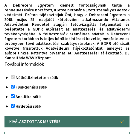
hétköznapi stressz mértékének felmérésére alkalmas
A Debreceni Egyetem kiemelt fontosságúnak tartja a
mérőeszköz. Segítségével feltérképezhetővé válnak
rendelkezésére bocsátott, illetve birtokába jutott személyes adatok
stresszforrásai és megküzdési mechanizmusai.
védelmét. Ezúton tájékoztatjuk Önt, hogy a Debreceni Egyetem a
2018. május 25. napjától kötelezően alkalmazandó Általános
Adatvédelmi Rendelet alapján felülvizsgálta folyamatait és
Depresszió
beépítette a GDPR előírásait az adatkezelési és adatvédelmi
tevékenységébe. A felhasználók személyes adatait a Debreceni
Lehangolt? Semmihez sincs kedve? Kérdőívünk a
Egyetem korábban is teljes körültekintéssel kezelte, megfelelve az
érvényben lévő adatkezelési szabályozásoknak. A GDPR előírásait
depressziós tünetegyüttes súlyosságának egyik
követve frissítettük Adatvédelmi Tájékoztatónkat, amelyet az
legmegbízhatóbb mérési eszköze. Az alábbi állítások a
alábbi linkre kattintva olvashat el:
Adatkezelési tájékoztató.
DE
Kancellária WAV Központ
depresszió általános tüneteit tartalmazzák, ha szeretne
További információk
pontos képet kapni lelki állapotáról, töltse ki az alábbi
tesztet.
Nélkülözhetetlen sütik
Legutóbbi frissítés:
2026. 07. 14. 08:35
Funkcionális sütik
Analitikai sütik
Hirdetési sütik
KIVÁLASZTOTTAK MENTÉSE
WITHDRAW CONSENT