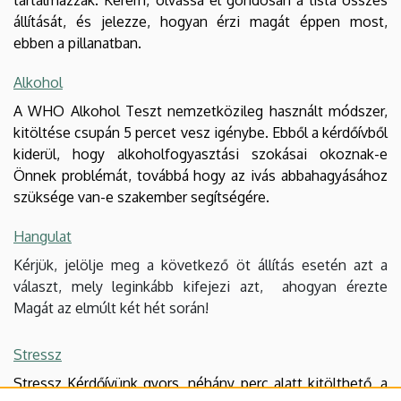
tartalmazzák. Kérem, olvassa el gondosan a lista összes
állítását, és jelezze, hogyan érzi magát éppen most,
ebben a pillanatban.
Alkohol
A WHO Alkohol Teszt nemzetközileg használt módszer,
kitöltése csupán 5 percet vesz igénybe. Ebből a kérdőívből
kiderül, hogy alkoholfogyasztási szokásai okoznak-e
Önnek problémát, továbbá hogy az ivás abbahagyásához
szüksége van-e szakember segítségére.
Hangulat
Kérjük, jelölje meg a következő öt állítás esetén azt a
választ, mely leginkább kifejezi azt, ahogyan érezte
Magát az elmúlt két hét során!
Stressz
Stressz Kérdőívünk gyors, néhány perc alatt kitölthető, a