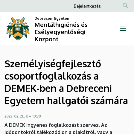
Személyiségfejlesztő
Ugrás
Anonim
Bejelentkezés
a
Felhasználói
csoportfoglalkozás
tartalomra
Debreceni Egyetem
fiók
Mentálhigiénés és
a
Esélyegyenlőségi
menüje
Központ
DEMEK-
ben
Személyiségfejlesztő
a
csoportfoglalkozás a
Debreceni
DEMEK-ben a Debreceni
Egyetem
Egyetem hallgatói számára
hallgatói
számára
2023. 02. 21., K – 10:30
A DEMEK ingyenes foglalkozást szervez. Az
|
időpontokról tájékozódjon a plakátról, vagy a