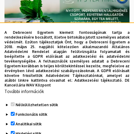
A Debreceni Egyetem kiemelt fontosságúnak tartja a
rendelkezésére bocsátott, illetve birtokába jutott személyes adatok
védelmét. Ezúton tájékoztatjuk Önt, hogy a Debreceni Egyetem a
2018. május 25. napjától kötelezően alkalmazandó Általános
Adatvédelmi Rendelet alapján felülvizsgálta folyamatait és
beépítette a GDPR előírásait az adatkezelési és adatvédelmi
tevékenységébe. A felhasználók személyes adatait a Debreceni
Egyetem korábban is teljes körültekintéssel kezelte, megfelelve az
érvényben lévő adatkezelési szabályozásoknak. A GDPR előírásait
követve frissítettük Adatvédelmi Tájékoztatónkat, amelyet az
alábbi linkre kattintva olvashat el:
Adatkezelési tájékoztató.
DE
Kancellária WAV Központ
További információk
Nélkülözhetetlen sütik
Legutóbbi frissítés:
2023. 08. 04. 08:19
Funkcionális sütik
Analitikai sütik
Hirdetési sütik