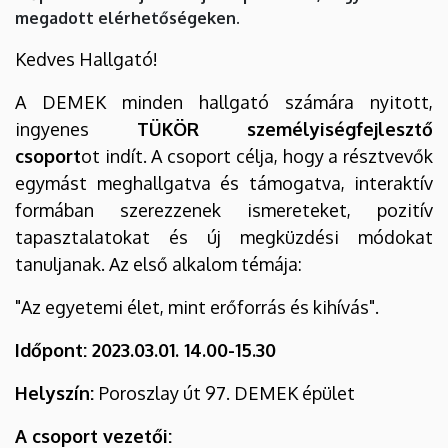
Mentálhigiénés
megadott elérhetőségeken.
és
Kedves Hallgató!
Esélyegyenlőségi
A DEMEK minden hallgató számára nyitott,
ingyenes
TÜKÖR személyiségfejlesztő
Központ
csoport
ot indít. A csoport célja, hogy a résztvevők
egymást meghallgatva és támogatva, interaktív
formában szerezzenek ismereteket, pozitív
tapasztalatokat és új megküzdési módokat
tanuljanak. Az első alkalom témája:
"Az egyetemi élet, mint erőforrás és kihívás".
Időpont: 2023.03.01. 14.00-15.30
Helyszín:
Poroszlay út 97. DEMEK épület
A csoport vezetői: