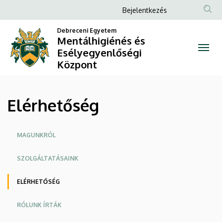
Elérhetőség
Ugrás
Anonim
Bejelentkezés
a
Felhasználói
|
tartalomra
Debreceni Egyetem
fiók
Mentálhigiénés és
Mentálhigiénés
Esélyegyenlőségi
menüje
Központ
és
Esélyegyenlőségi
Elérhetőség
Központ
Oldalmenü
MAGUNKRÓL
SZOLGÁLTATÁSAINK
ELÉRHETŐSÉG
RÓLUNK ÍRTÁK