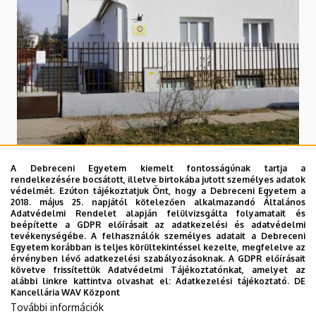
A Debreceni Egyetem kiemelt fontosságúnak tartja a
rendelkezésére bocsátott, illetve birtokába jutott személyes adatok
védelmét. Ezúton tájékoztatjuk Önt, hogy a Debreceni Egyetem a
2018. május 25. napjától kötelezően alkalmazandó Általános
Adatvédelmi Rendelet alapján felülvizsgálta folyamatait és
beépítette a GDPR előírásait az adatkezelési és adatvédelmi
tevékenységébe. A felhasználók személyes adatait a Debreceni
Egyetem korábban is teljes körültekintéssel kezelte, megfelelve az
érvényben lévő adatkezelési szabályozásoknak. A GDPR előírásait
követve frissítettük Adatvédelmi Tájékoztatónkat, amelyet az
alábbi linkre kattintva olvashat el:
Adatkezelési tájékoztató.
DE
Kancellária WAV Központ
További információk