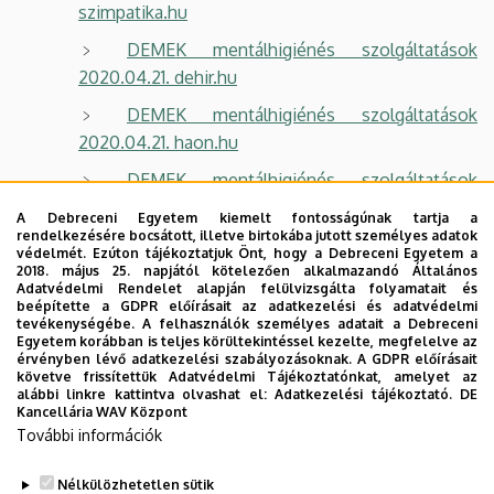
szimpatika.hu
DEMEK mentálhigiénés szolgáltatások
2020.04.21. dehir.hu
DEMEK mentálhigiénés szolgáltatások
2020.04.21. haon.hu
DEMEK mentálhigiénés szolgáltatások
2020.04.21. civishir.hu
A Debreceni Egyetem kiemelt fontosságúnak tartja a
rendelkezésére bocsátott, illetve birtokába jutott személyes adatok
DEMEK mentálhigiénés szolgáltatások
védelmét. Ezúton tájékoztatjuk Önt, hogy a Debreceni Egyetem a
2020.04.21. hirstart.hu
2018. május 25. napjától kötelezően alkalmazandó Általános
Adatvédelmi Rendelet alapján felülvizsgálta folyamatait és
beépítette a GDPR előírásait az adatkezelési és adatvédelmi
A digitális világ veszélyei – DE nyilatkozó
tevékenységébe. A felhasználók személyes adatait a Debreceni
04:24 2020.04.27. Debrecen TV - Napszemle
Egyetem korábban is teljes körültekintéssel kezelte, megfelelve az
érvényben lévő adatkezelési szabályozásoknak. A GDPR előírásait
televízió
követve frissítettük Adatvédelmi Tájékoztatónkat, amelyet az
alábbi linkre kattintva olvashat el:
Adatkezelési tájékoztató.
DE
Eltűnt gyerekek világnapja – egyetemi
Kancellária WAV Központ
nyilatkozó 08:20-tól 2020.05.25. Debrecen TV -
További információk
Napszemle televízió
Nélkülözhetetlen sütik