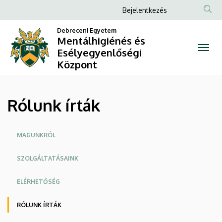
Rólunk
Ugrás
Anonim
Bejelentkezés
a
Felhasználói
írták
tartalomra
Debreceni Egyetem
fiók
Mentálhigiénés és
|
Esélyegyenlőségi
menüje
Központ
Mentálhigiénés
és
Rólunk írták
Esélyegyenlőségi
Központ
Oldalmenü
MAGUNKRÓL
SZOLGÁLTATÁSAINK
ELÉRHETŐSÉG
RÓLUNK ÍRTÁK